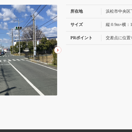
所在地
浜松市中央区
サイズ
縦:0.9m×横：1
PRポイント
交差点に位置