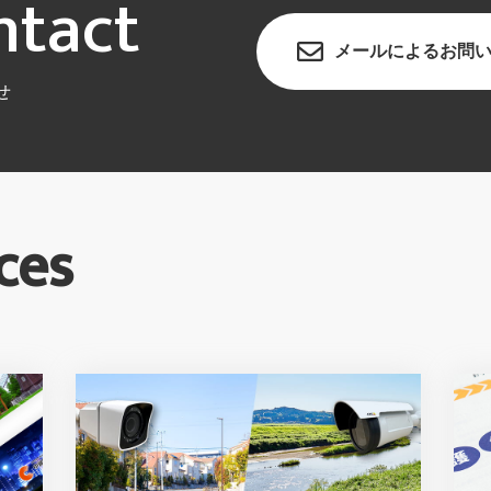
ntact
メールによる
お問
せ
ces