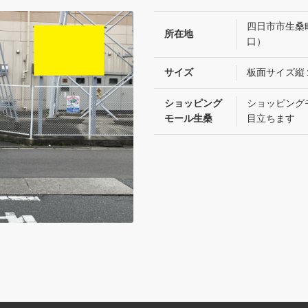
四日市市生桑
所在地
口）
サイズ
板面サイズ縦
ショッピング
ショッピング
モール生桑
目立ちます