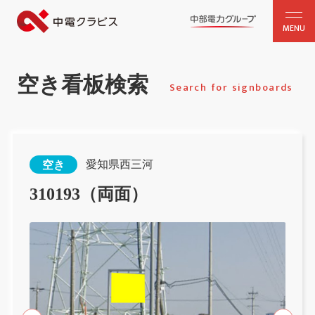
MENU
空き看板検索
Search for signboards
愛知県西三河
空き
310193（両面）