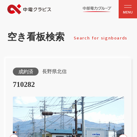
MENU
空き看板検索
Search for signboards
長野県北信
成約済
710282