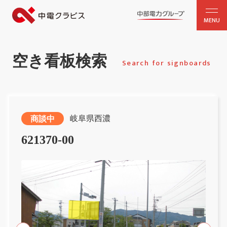
MENU
空き看板検索
Search for signboards
岐阜県西濃
商談中
621370-00