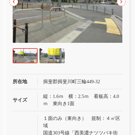
所在地
揖斐郡揖斐川町三輪449-32
縦：1.6ｍ 横：2.5ｍ 看板高：4.0
サイズ
ｍ 東向き1面
１面のみ（東向き） 規制：４㎡区
域
国道303号線「西美濃ナツツバキ街