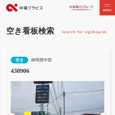
MENU
空き看板検索
Search for signboards
静岡県中部
空き
430906