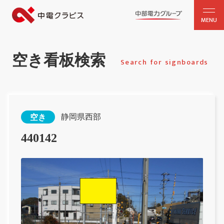
MENU
空き看板検索
Search for signboards
静岡県西部
空き
440142