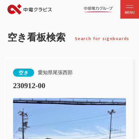
MENU
空き看板検索
Search for signboards
愛知県尾張西部
空き
230912‐00