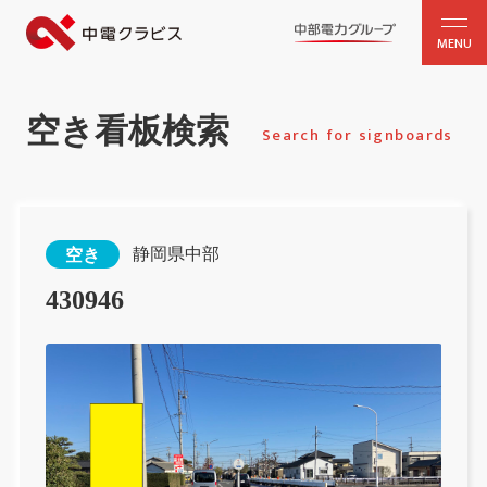
MENU
空き看板検索
Search for signboards
静岡県中部
空き
430946