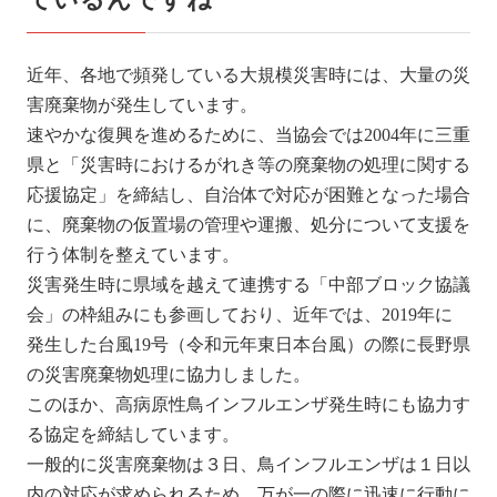
近年、各地で頻発している大規模災害時には、大量の災
害廃棄物が発生しています。
速やかな復興を進めるために、当協会では2004年に三重
県と「災害時におけるがれき等の廃棄物の処理に関する
応援協定」を締結し、自治体で対応が困難となった場合
に、廃棄物の仮置場の管理や運搬、処分について支援を
行う体制を整えています。
災害発生時に県域を越えて連携する「中部ブロック協議
会」の枠組みにも参画しており、近年では、2019年に
発生した台風19号（令和元年東日本台風）の際に長野県
の災害廃棄物処理に協力しました。
このほか、高病原性鳥インフルエンザ発生時にも協力す
る協定を締結しています。
一般的に災害廃棄物は３日、鳥インフルエンザは１日以
内の対応が求められるため、万が一の際に迅速に行動に